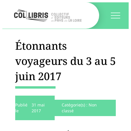
Étonnants
voyageurs du 3 au 5
juin 2017
Publié
31 mai
Catégorie(s) :
Non
le
2017
classé