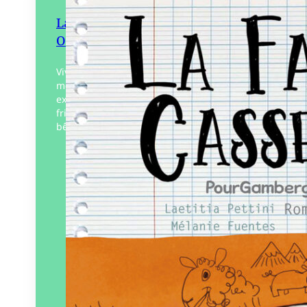
La Famille Casserole –
Opération sauvetage !
Vive les vacances ! Direction les hautes
montagnes où Louison va vivre des
expériences palpitantes : des grands
frissons, des rencontres et quelques
bêtises bien sûr. Un roman…
Éditeur :
Pourpenser
éditions
Paru le
01/10/2025