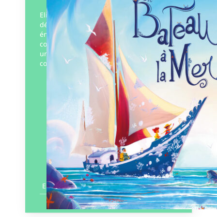
Elio et Lison, deux enfants intrépides
découvrent un vieux gréement
émergeant à marée basse. Un bateau
couvert de coraux blanchis, envoyé par
une Marie-Morgane, fée des mers,
comme…
Éditeur :
Plumes de Bourdon
Paru le
15/09/2022
En savoir plus