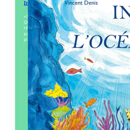
Inès à l’Océarium
« Dis, comment il s’appelle ce poisson ? »
Quand rêve et imaginaire se mêlent à la
réalité, un moment en apesanteur pour
partager l’émerveillement d’Inès, une
plongée dans l’océan pour…
Éditeur :
D’Orbestier – Rêves
Bleus
Paru le
04/10/2024