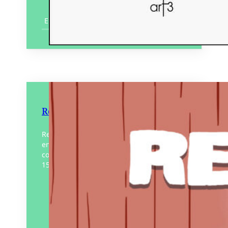
En savoir plus
Renaud derrière le rideau
Renaud, qui fête ses 50 ans de carrière
en 2025, a réalisé sa tournée « Dans mes
cordes » entre 2023 et 2024, avec près de
150 concerts…
Éditeur :
Éditions
Rouquemoute
Paru le
05/11/2024