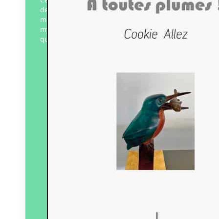
de la soif de reconnaître et connaître,
mais surtout de comprendre ce bipède
mystérieux – doté d’une personnalité –
qui depuis…
Éditeur :
Art 3 Plessis
Paru le
15/11/2024