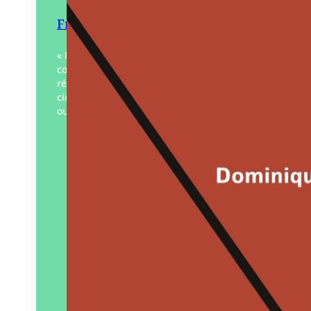
Frapper dur
« Frapper dur », un titre pour deux
courtes nouvelles qui se passent dans la
région nantaise au début des années
cinquante. On y suit le parcours d’un
ouvrier espagnol…
Éditeur :
Éditions Y
Paru le
15/04/2025