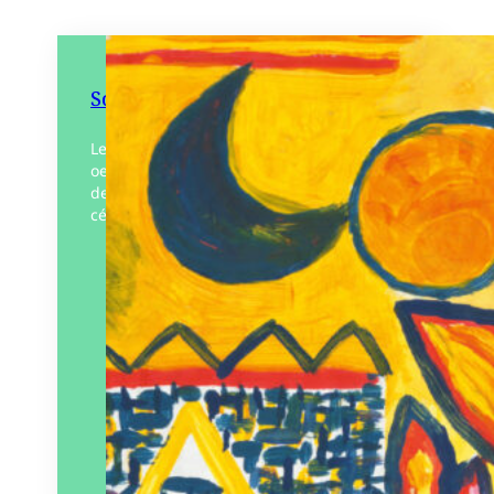
Soleil & Lune / Sun & Moon
Le petit caméléon Léon interagit avec 13
oeuvres d’art sur les thèmes du soleil et
de la lune. Dans le ciel, deux objets
célestes rythment la nuit et…
Éditeur :
Léon art & stories
Paru le
16/10/2025