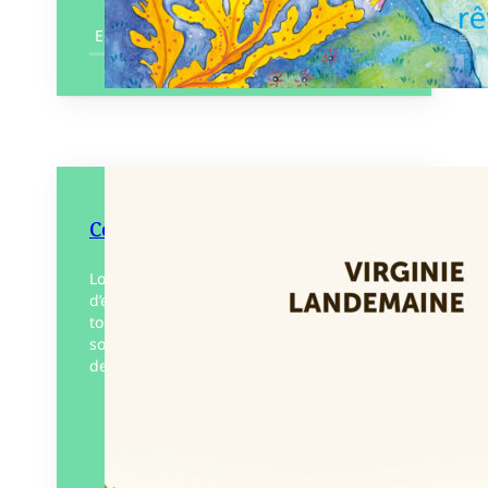
En savoir plus
Ce sera quand même l’Italie
Lors d’un voyage initiatique fait
d’explorations intérieures autant que
touristiques, Juliette nous entraîne dans
son sillage et nous invite à voir au-delà
des apparences ; à porter notre…
Éditeur :
Alma Vera
Paru le
26/04/2025