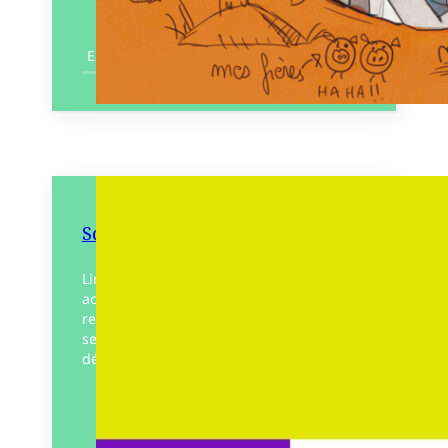
En savoir plus
Sonate pour un bison
Lire la poésie de Delphine Arras, c’est
accepter d’être bousculé. Il nous faut
renoncer à comprendre pour simplement
se laisser traverser par cette voix
déroutante. Sa langue est…
Éditeur :
Ex-maudits