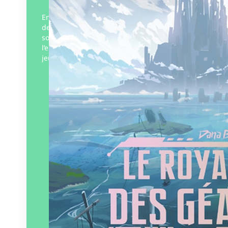
Enfant, Safh s’émerveillait des légendes
des dragons célestes que lui racontait
son arrière-grand-mère, originaire de
l’empire du Jade brisé. Aujourd’hui la
jeune fille a grandi et ces histoires…
Éditeur :
Gulf Stream Éditeur
Paru le
03/10/2024