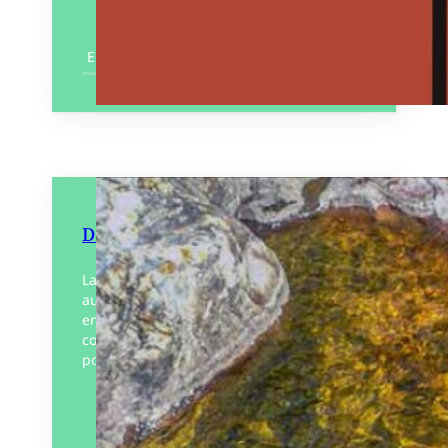
En savoir plus
Désir de vacances
La Thine, l’Ardèche et moi. Entre hier et
aujourd’hui, ce roman photo nous
entraine doucement et tranquillement
comme l’eau de la rivière dans un voyage
poétique et nostalgique.…
Éditeur :
Patayo