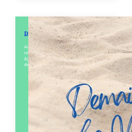
Demain… La vie
Aimer, encore et demain. Seule vérité qui
restera de nous-mêmes. Bientôt 40 ans,
âge de la maturité vécue dans le bonheur
de la famille et du travail. Puis,…
Éditeur :
Bateau vert et blanc
Éditions
Paru le
01/09/2022