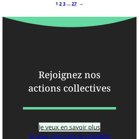
1
2
3
…
27
→
Rejoignez nos
actions collectives
Je veux en savoir plus
Je veux rejoindre le coll.libris