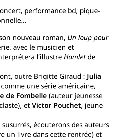
concert, performance bd, pique-
ionnelle…
e son nouveau roman,
Un loup pour
rie, avec le musicien et
terprétera l’illustre
Hamlet
de
ont, outre Brigitte Giraud :
Julia
é comme une série américaine,
e de Fombelle
(auteur jeunesse
claste), et
Victor Pouchet
, jeune
s susurrés, écouterons des auteurs
e un livre dans cette rentrée) et