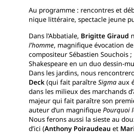
Au programme : rencontres et déba
nique littéraire, spectacle jeune p
Dans l’Abbatiale,
Brigitte Giraud
n
l’homme
, magnifique évocation de 
compositeur Sébastien Souchois ; 
Shakespeare en un duo dessin-mus
Dans les jardins, nous rencontrero
Deck
(qui fait paraître
Sigma
aux é
dans les milieux des marchands d’a
majeur qui fait paraître son prem
auteur d’un magnifique
Pourquoi l
Nous ferons aussi la sieste au do
d’ici (
Anthony Poiraudeau
et
Mar