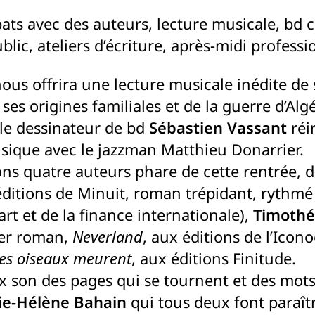
ts avec des auteurs, lecture musicale, bd 
ublic, ateliers d’écriture, après-midi profess
ous offrira une lecture musicale inédite d
ses origines familiales et de la guerre d’Algé
le dessinateur de bd
Sébastien Vassant
réin
ique avec le jazzman Matthieu Donarrier.
ns quatre auteurs phare de cette rentrée, d
ditions de Minuit, roman trépidant, rythm
rt et de la finance internationale),
Timothé
ier roman,
Neverland
, aux éditions de l’Icono
es oiseaux meurent
, aux éditions Finitude.
ux son des pages qui se tournent et des mot
ie-Hélène Bahain
qui tous deux font paraîtr