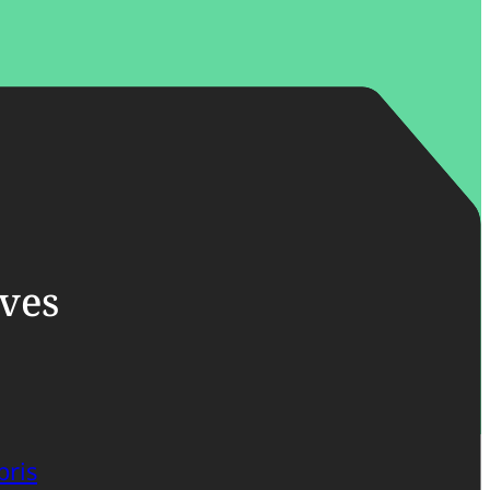
ives
bris