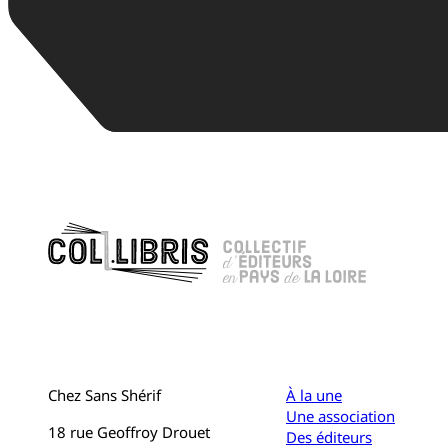
Chez Sans Shérif
À la une
Une association
18 rue Geoffroy Drouet
Des éditeurs