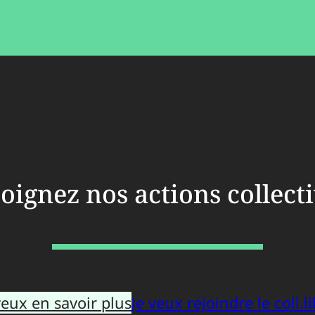
oignez nos actions collect
veux en savoir plus
Je veux rejoindre le coll.li