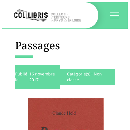
Passages
Publié
16 novembre
Catégorie(s) :
Non
le
2017
classé