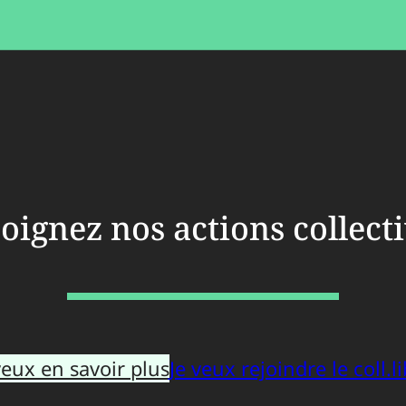
oignez nos actions collect
veux en savoir plus
Je veux rejoindre le coll.li