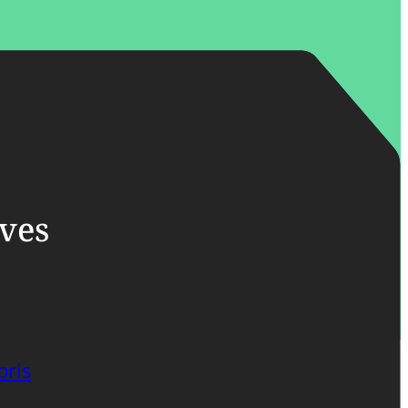
ives
bris