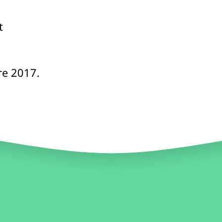
t
re 2017.