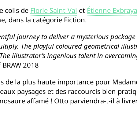
de colis de
Florie Saint-Val
et
Étienne Exbraya
e, dans la catégorie Fiction.
entful journey to deliver a mysterious package
ltiply. The playful coloured geometrical illus
e illustrator’s ingenious talent in overcoming 
of BRAW 2018
is de la plus haute importance pour Madame Gl
eaux paysages et des raccourcis bien prati
inosaure affamé ! Otto parviendra-t-il à livr