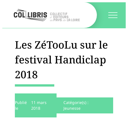
Les ZéTooLu sur le
festival Handiclap
2018
Publié
11 mars
Catégorie(s) :
le
2018
Jeunesse