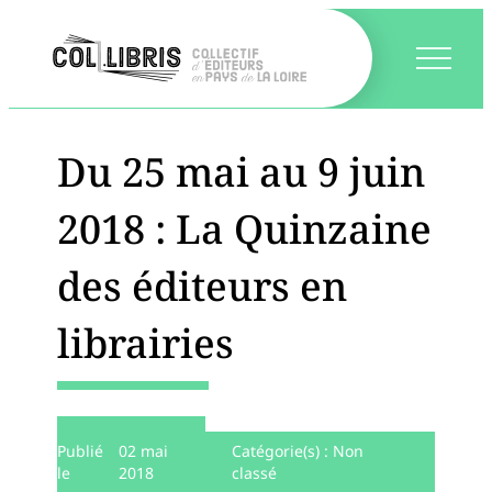
Du 25 mai au 9 juin
2018 : La Quinzaine
des éditeurs en
librairies
Publié
02 mai
Catégorie(s) :
Non
le
2018
classé