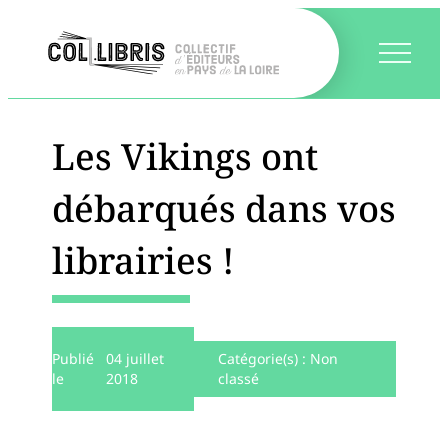
Les Vikings ont
débarqués dans vos
librairies !
Publié
04 juillet
Catégorie(s) :
Non
le
2018
classé