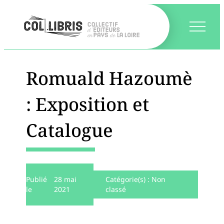
Romuald Hazoumè
: Exposition et
Catalogue
Publié
28 mai
Catégorie(s) :
Non
le
2021
classé