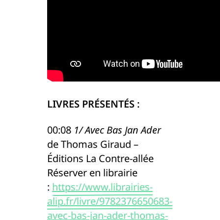
LIVRES PRÉSENTÉS :
00:08
1/ Avec Bas Jan Ader
de Thomas Giraud –
Éditions La Contre-allée
Réserver en librairie
:
https://www.librairies-
alip.fr/livre/9782376650683-
avec-bas-jan-ader-thomas-