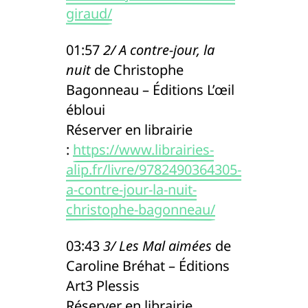
giraud/
01:57
2/ A contre-jour, la
nuit
de Christophe
Bagonneau – Éditions L’œil
ébloui
Réserver en librairie
:
https://www.librairies-
alip.fr/livre/9782490364305-
a-contre-jour-la-nuit-
christophe-bagonneau/
03:43
3/ Les Mal aimées
de
Caroline Bréhat – Éditions
Art3 Plessis
Réserver en librairie