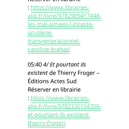
:
https://www.librairies-
alip.fr/livre/9782909417448-
les-mal-aimees-l-inceste-
un-piege-
transgenerationnel-
caroline-brehat/
05:40
4/ Et pourtant ils
existent
de Thierry Froger –
Éditions Actes Sud
Réserver en librairie
:
https://www.librairies-
alip.fr/livre/9782330154356-
et-pourtant-ils-existent-
thierry-froger/