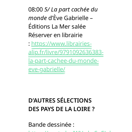
08:00
5/ La part cachée du
monde
d’Ève Gabrielle –
Éditions La Mer salée
Réserver en librairie
:
https://www.librairies-
alip.fr/livre/9791092636383-
la-part-cachee-du-monde-
eve-gabrielle/
D’AUTRES SÉLECTIONS
DES PAYS DE LA LOIRE ?
Bande dessinée :