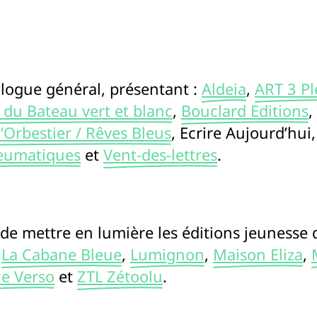
logue général, présentant :
Aldeia
,
ART 3 Pl
 du Bateau vert et blanc
,
Bouclard Editions
,
’Orbestier / Rêves Bleus
, Ecrire Aujourd’hui
neumatiques
et
Vent-des-lettres
.
 de mettre en lumière les éditions jeunesse 
,
La Cabane Bleue
,
Lumignon
,
Maison Eliza
,
e Verso
et
ZTL Zétoolu
.