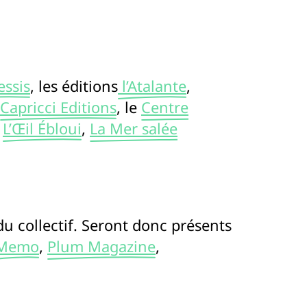
essis
, les éditions
l’Atalante
,
Capricci Editions
, le
Centre
,
L’Œil Ébloui
,
La Mer salée
du collectif. Seront donc présents
Memo
,
Plum Magazine
,