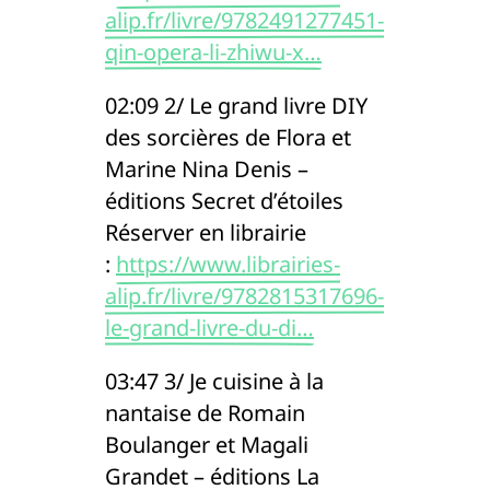
alip.fr/livre/9782491277451-
qin-opera-li-zhiwu-x…
02:09 2/ Le grand livre DIY
des sorcières de Flora et
Marine Nina Denis –
éditions Secret d’étoiles
Réserver en librairie
:
https://www.librairies-
alip.fr/livre/9782815317696-
le-grand-livre-du-di…
03:47 3/ Je cuisine à la
nantaise de Romain
Boulanger et Magali
Grandet – éditions La