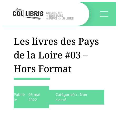
Les livres des Pays
de la Loire #03 –
Hors Format
Publié
06 mai
Catégorie(s) :
Non
le
2022
classé