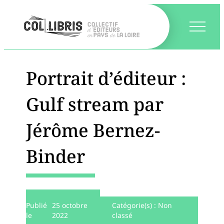
Portrait d’éditeur :
Gulf stream par
Jérôme Bernez-
Binder
Publié
25 octobre
Catégorie(s) :
Non
le
2022
classé