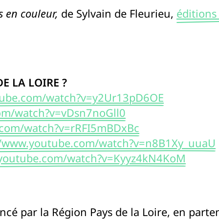
 en couleur,
de Sylvain de Fleurieu,
éditions
E LA LOIRE ?
tube.com/watch?v=y2Ur13pD6OE
com/watch?v=vDsn7noGll0
e.com/watch?v=rRFI5mBDxBc
//www.youtube.com/watch?v=n8B1Xy_uuaU
.youtube.com/watch?v=Kyyz4kN4KoM
ancé par la Région Pays de la Loire, en parte