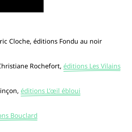
ic Cloche, éditions Fondu au noir
hristiane Rochefort,
éditions Les Vilains
Pinçon,
éditions L’œil ébloui
ons Bouclard