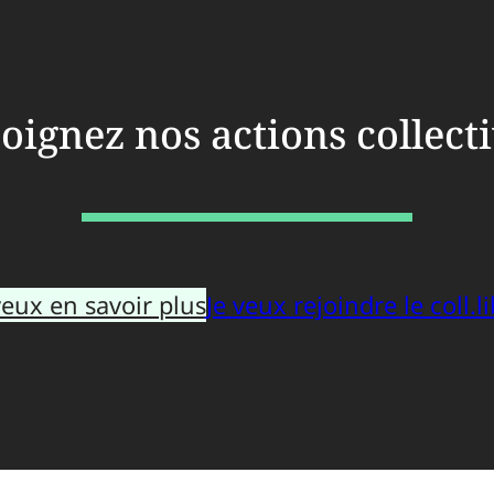
oignez nos actions collect
veux en savoir plus
Je veux rejoindre le coll.li