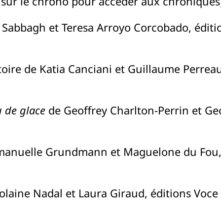
 sur le chrono pour accéder aux chroniques)
Sabbagh et Teresa Arroyo Corcobado, éditio
istoire de Katia Canciani et Guillaume Perreau
u de glace
de Geoffrey Charlton-Perrin et G
anuelle Grundmann et Maguelone du Fou, é
laine Nadal et Laura Giraud, éditions Voce