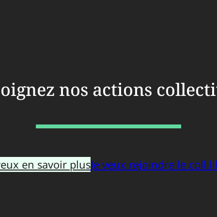
oignez nos actions collect
veux en savoir plus
Je veux rejoindre le coll.li