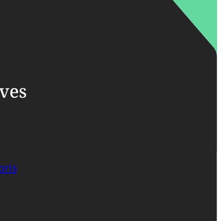
ives
bris