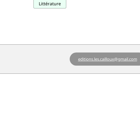
Littérature
editions.les.cailloux@gmail.com