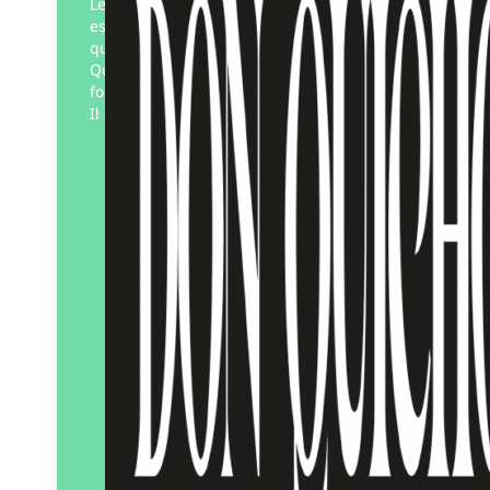
Lecteur des pensées anarchistes,
espagnoles, russes et françaises, en
quête de joie, de paix-liberté, Don
Quichotte cherchait l’aventure et s’en
foutait complètement d’y laisser sa peau.
Il était…
Éditeur :
Solarium
Paru le
01/01/2026