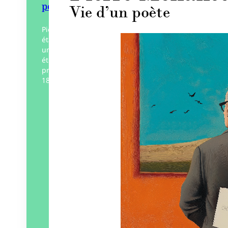
poète
Pierre Menanteau, célèbre poète vendéen
était également écrivain, peintre, avec
une connaissance disciplinaire très
étendue. Instituteur puis directeur d’école
primaire, il fut soldat durant la guerre 14-
18. Le…
Éditeur :
Vent des lettres
Paru le
31/03/2025