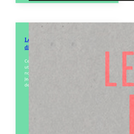
Les Mots qu’il nous faut –
dictionnaire lumiluttant
Ce dictionnaire poétique, réjouissant et
utopiste est le fruit d’une collecte de mots
nouveaux par le bureau des mots de
Jeanne Henin, exprimant des situations,
des émotions, des…
Éditeur :
La Mer salée
Paru le
01/03/2024