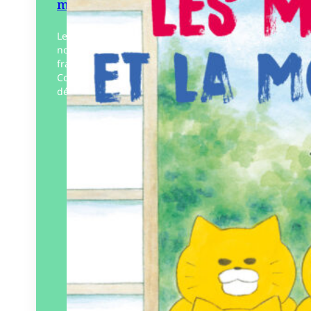
montagne hantée
Les matous filous reviennent pour un
nouveau volume dans lequel le rire et la
frayeur se côtoient ! Baoum… !
Connaissez-vous les dango ? De
délicieuses petites boulettes…
Éditeur :
Le Cosmographe
Paru le
06/03/2026