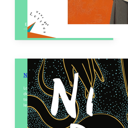
En savoir plus
Ni dieux, ni monstres
Lorsque des créatures mythiques sortent
de l’ombre et se dévoilent aux yeux de
tous, le monde est‑il prêt à les accepter,
les protéger, ou la peur l’embrasera-t-il ?
Éditeur :
L’Atalante