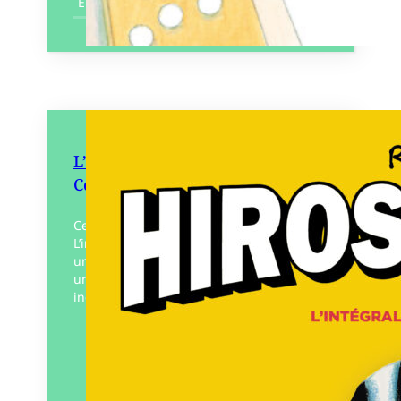
En savoir plus
L’Intégrale d’Hiroshiman –
Coffret 3 volumes
Ce coffret réunit les trois volumes de
L’intégrale d’Hiroshiman avec, en prime,
un cadeau qui ravira les fans de Rifo :
une affiche grand format (51x72cm)
inédite du…
Éditeur :
Éditions
Rouquemoute
Paru le
05/02/2025