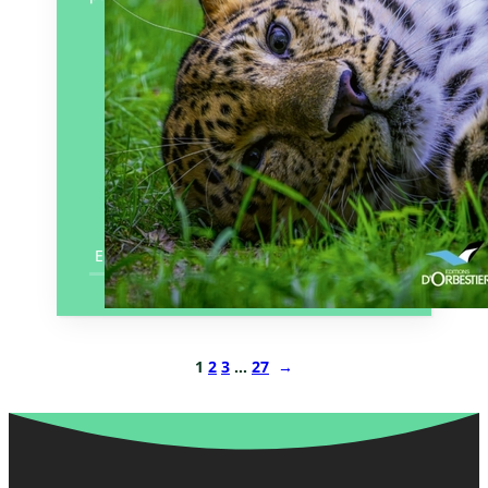
Éditeur :
D’Orbestier – Rêves
Bleus
Paru le
07/06/2024
En savoir plus
1
2
3
…
27
→