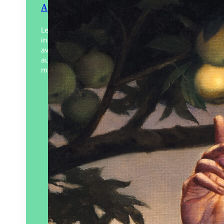
Appleseed
Le monde avant les sécheresses
incessantes, avant les incendies sans fin,
avant les nouvelles infections résistantes
aux antibiotiques, avant la montée des
mers acides, les tornades et les…
Éditeur :
L’Atalante
Paru le
15/02/2024