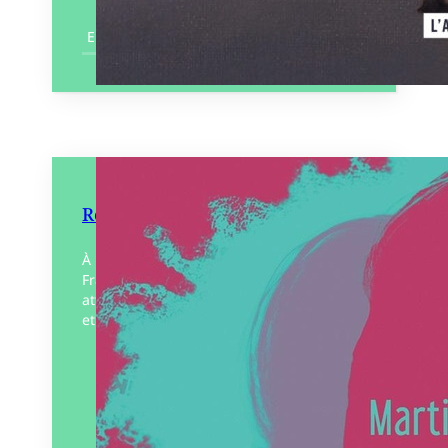
En savoir plus
Résister au racisme
À une époque où plus de dix millions de
Français ont voté pour un parti qui
attribue tous nos maux à l’immigration –
et à certaines ethnies en…
Éditeur :
Le Murmure
Paru le
07/03/2025