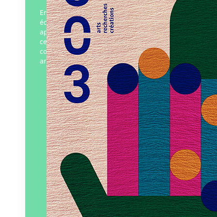
Entre l’art et l’artisanat, la vitalité des
échanges est passionnante. Par une
approche territoriale et contemporaine,
ce numéro considère les modalités de ces
collaborations fertiles qui réunissent
artisans…
Éditeur :
303
Paru le
05/09/2024