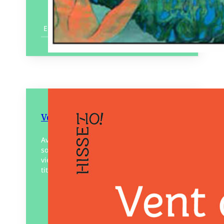
En savoir plus
Vent du sud
Avec sa famille, Nina s’apprête à quitter
son pays pour commencer une nouvelle
vie de l’autre côté de la mer. Ce nouveau
titre de la collection Hissez ho !…
Éditeur :
Voce Verso
Paru le
21/02/2025