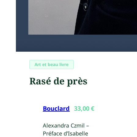
Art et beau livre
Rasé de près
Bouclard
33,00
€
Alexandra Czmil –
Préface d’Isabelle