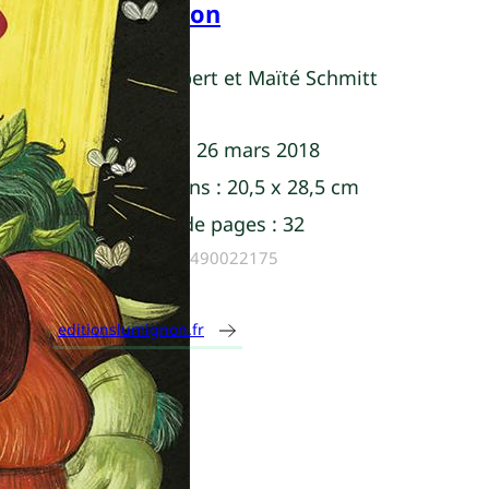
Lumignon
Thaïs Aubert et Maïté Schmitt
Parution :
26 mars 2018
Dimensions :
20,5 x 28,5 cm
Nombre de pages :
32
ISBN :
9782490022175
editionslumignon.fr