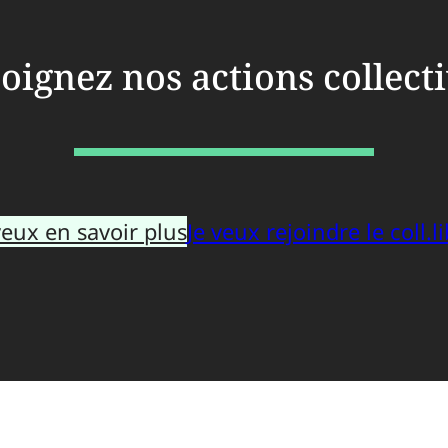
oignez nos actions collect
veux en savoir plus
Je veux rejoindre le coll.li