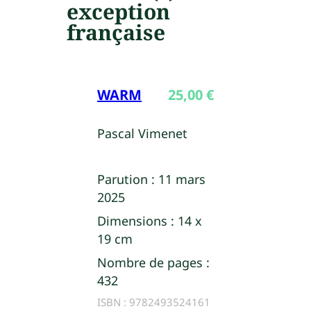
exception
française
WARM
25,00
€
Pascal Vimenet
Parution :
11 mars
2025
Dimensions :
14 x
19 cm
Nombre de pages :
432
ISBN :
9782493524161