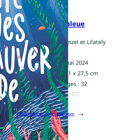
La Cabane bleue
Vincent Doumeizel et Lilately
Parution :
05 mai 2024
Dimensions :
21 x 27,5 cm
Nombre de pages :
32
ISBN :
9782491231217
editionslacabanebleue.com