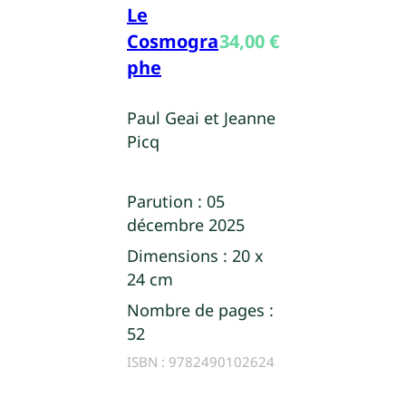
Le
Cosmogra
34,00
€
phe
Paul Geai et Jeanne
Picq
Parution :
05
décembre 2025
Dimensions :
20 x
24 cm
Nombre de pages :
52
ISBN :
9782490102624