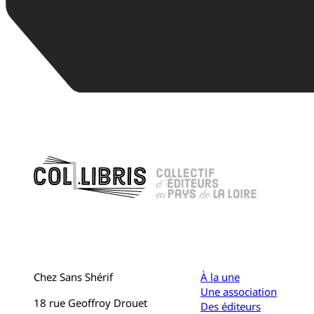
Chez Sans Shérif
À la une
Une association
18 rue Geoffroy Drouet
Des éditeurs