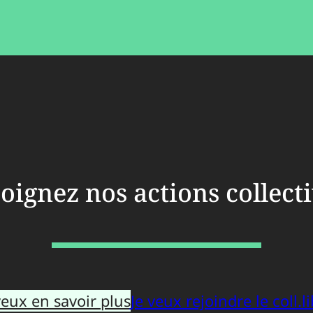
oignez nos actions collect
veux en savoir plus
Je veux rejoindre le coll.li