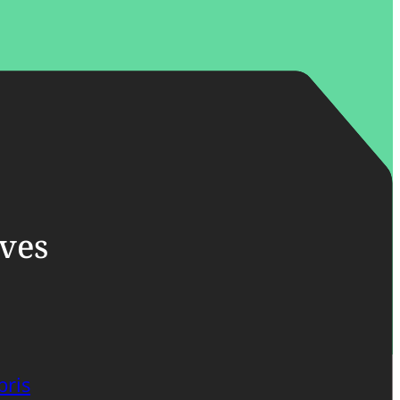
ives
bris