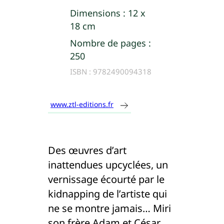
Dimensions :
12 x
18 cm
Nombre de pages :
250
ISBN :
9782490094318
www.ztl-editions.fr
Des œuvres d’art
inattendues upcyclées, un
vernissage écourté par le
kidnapping de l’artiste qui
ne se montre jamais… Miri
son frère Adam et César,