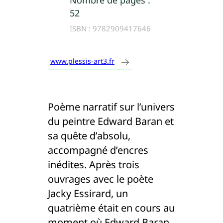
Nombre de pages :
52
ISBN :
9782909417646
www.plessis-art3.fr
Poème narratif sur l’univers
du peintre Edward Baran et
sa quête d’absolu,
accompagné d’encres
inédites. Après trois
ouvrages avec le poète
Jacky Essirard, un
quatrième était en cours au
moment où Edward Baran