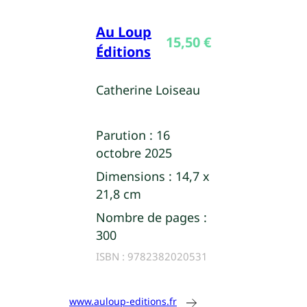
Au Loup
15,50
€
Éditions
Catherine Loiseau
Parution :
16
octobre 2025
Dimensions :
14,7 x
21,8 cm
Nombre de pages :
300
ISBN :
9782382020531
www.auloup-editions.fr