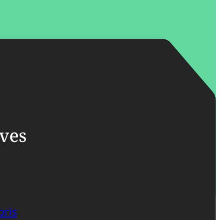
ives
bris