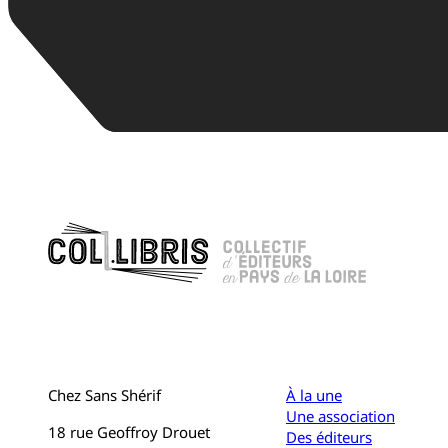
Chez Sans Shérif
À la une
Une association
18 rue Geoffroy Drouet
Des éditeurs