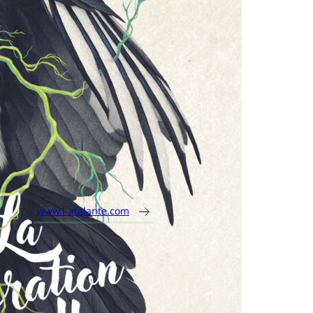
L’Atalante
Premee Mohamed
Parution :
09 janvier 2025
Dimensions :
14,5 x 20 cm
Nombre de pages :
176
ISBN :
9791036002113
www.l-atalante.com