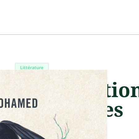
Littérature
La Migratio
des nuages