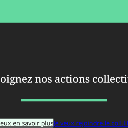
oignez nos actions collect
veux en savoir plus
Je veux rejoindre le coll.li