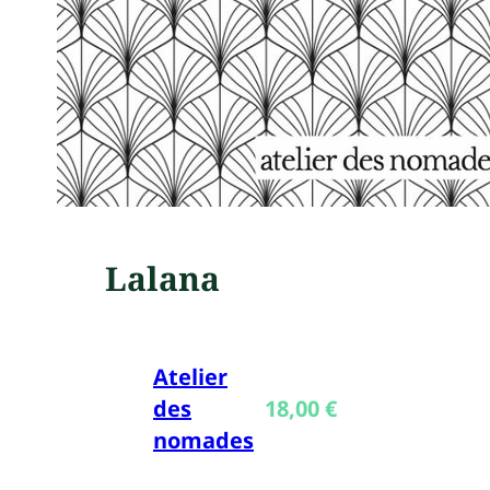
Lalana
Atelier
des
18,00
€
nomades