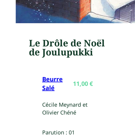
Le Drôle de Noël
de Joulupukki
Beurre
11,00
€
Salé
Cécile Meynard et
Olivier Chéné
Parution :
01