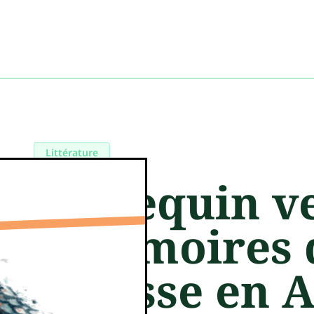
Littérature
Le Requin v
– Mémoires 
mousse en A