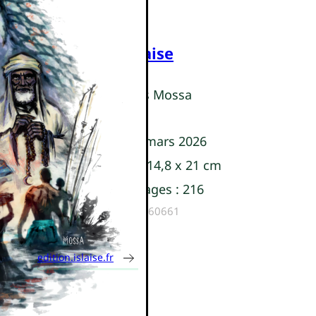
Édition Islaise
Charles-Alexis Mossa
Parution :
01 mars 2026
Dimensions :
14,8 x 21 cm
Nombre de pages :
216
ISBN :
9782959460661
edition.islaise.fr