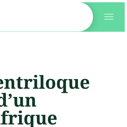
entriloque
d’un
frique