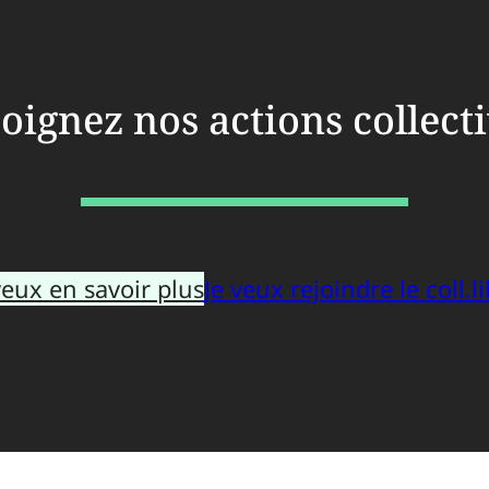
oignez nos actions collect
veux en savoir plus
Je veux rejoindre le coll.li