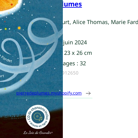
Pierredeplumes
Elena Delecourt, Alice Thomas, Marie Far
Parution :
15 juin 2024
Dimensions :
23 x 26 cm
Nombre de pages :
32
ISBN :
9782957912650
pierredeplumes.myshopify.com