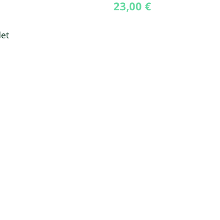
23,00
€
det