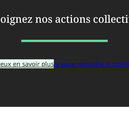
oignez nos actions collect
veux en savoir plus
Je veux rejoindre le coll.li