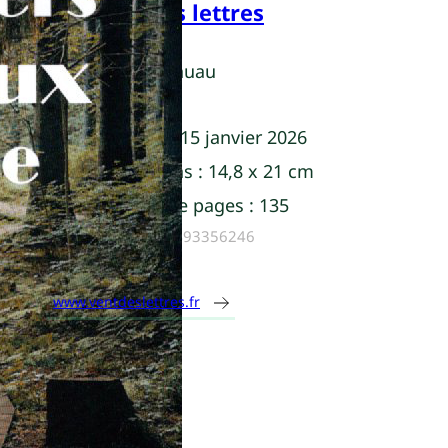
Vent des lettres
Pascal Bahuau
Parution :
15 janvier 2026
Dimensions :
14,8 x 21 cm
Nombre de pages :
135
ISBN :
9782493356246
www.ventdeslettres.fr