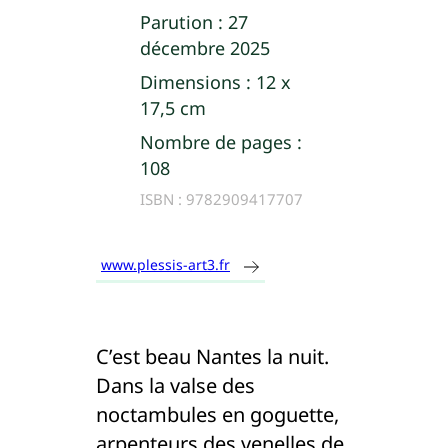
Parution :
27
décembre 2025
Dimensions :
12 x
17,5 cm
Nombre de pages :
108
ISBN :
9782909417707
www.plessis-art3.fr
C’est beau Nantes la nuit.
Dans la valse des
noctambules en goguette,
arpenteurs des venelles de