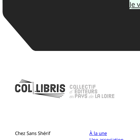
Je 
Chez Sans Shérif
À la une
Une association