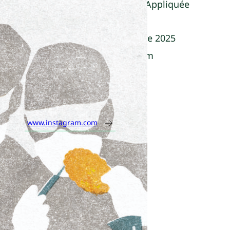
Cabinet de Fumisterie Appliquée
Parution :
01 septembre 2025
Dimensions :
12 x 18 cm
Nombre de pages :
76
ISBN :
9782488024013
www.instagram.com