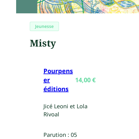
Jeunesse
Misty
Pourpens
er
14,00
€
éditions
Jicé Leoni et Lola
Rivoal
Parution :
05