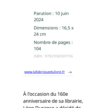
Parution :
10 juin
2024
Dimensions :
16,5 x
24 cm
Nombre de pages :
104
ISBN :
9782958369756
www.lafabriquedulivre.fr
À l’occasion du 160e
anniversaire de sa librairie,
Léon Durance a décidé de