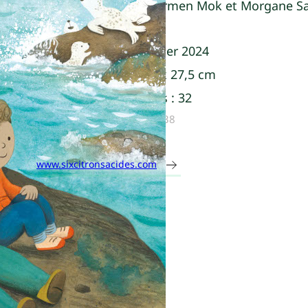
Kallie George, Carmen Mok et Morgane S
Parution :
01 février 2024
Dimensions :
21 x 27,5 cm
Nombre de pages :
32
ISBN :
9782383150138
www.sixcitronsacides.com