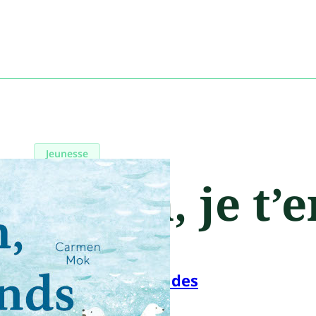
Jeunesse
Océan, je t’
Six citrons acides