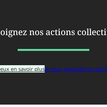
oignez nos actions collect
veux en savoir plus
Je veux rejoindre le coll.li