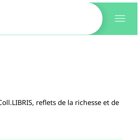
ll.LIBRIS, reflets de la richesse et de