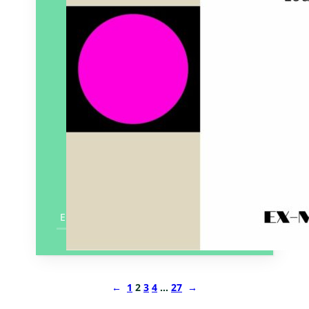
En savoir plus
←
1
2
3
4
…
27
→