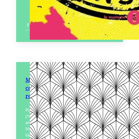
En savoir plus
Marcel Cabon Œuvres
complètes I Poésie, théâtre et
réflexions littéraires
Pionnier sur l’île Maurice, Marcel Cabon
(1912-1972) a nourri avec ferveur dès les
années 1930 un engagement politique,
littéraire et esthétique. Amoureux de la
langue française, gourmand d’écriture,…