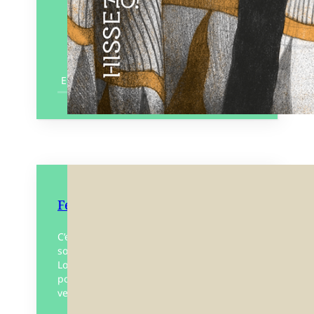
En savoir plus
Femme objet
C’est le cri d’une jeune femme qui a
souffert d’une relation toxique au travail.
Louise Jousse transpose cette histoire
poignante dans le monde des maisons de
vente aux…