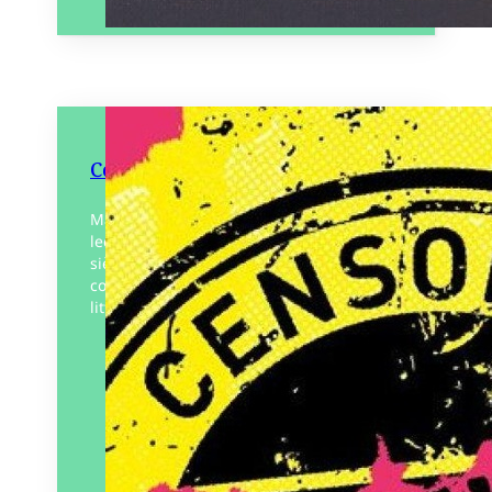
Censure, Le Sexe à la lettre
Marie-Hélène Routisseau interroge le
lecteur sur un débat qui sévit depuis des
siècles et qui a servi de justification à la
condamnation de nombreuses œuvres
littéraires. Les débats…
Éditeur :
Le Murmure
Paru le
15/01/2025