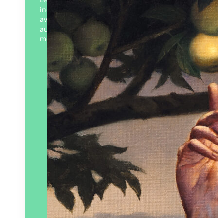
incessantes, avant les incendies sans fin,
avant les nouvelles infections résistantes
aux antibiotiques, avant la montée des
mers acides, les tornades et les…
Éditeur :
L’Atalante
Paru le
15/02/2024