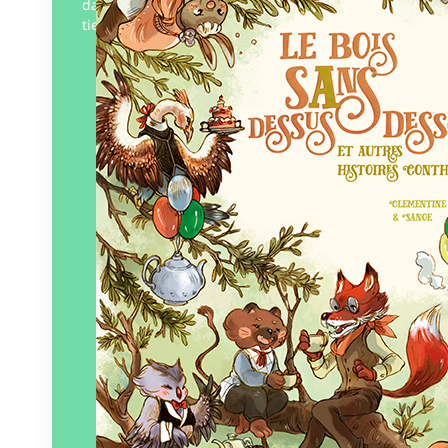
dans une forêt bien singulière. Qu’un Loir
tienne un…
Éditeur :
Lumignon
Paru le
02/09/2022