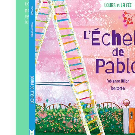
L’Ours est une personnalité très estimée
par ici, tout le monde l’apprécie pour sa
sympathie. Ce que l’on connait moins de
lui, c’est son talent d’ingénieur, un génie…
Éditeur :
Pierredeplumes
Paru le
15/06/2025