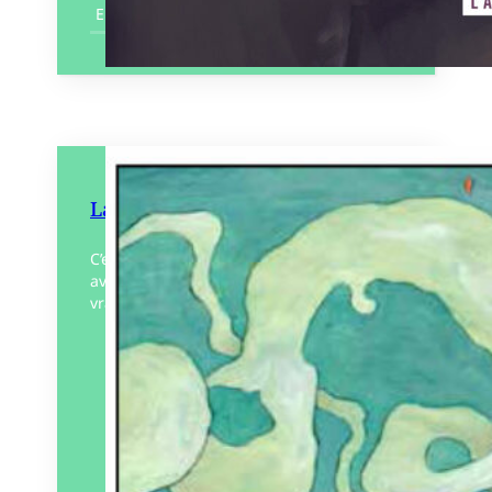
En savoir plus
La Forêt vagabonde
C’est encore une histoire de baleine qui a
avalé 2 personnes me direz vous. C’est
vrai, mais cette baleine là est une forêt…
Éditeur :
Patayo
Paru le
06/10/2023