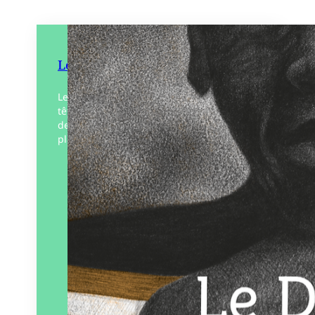
Le Défilé
Le jour où Grand-grand-père a marché en
tête du défilé, la fête de la jeunesse est
devenue plus vraie et ma mitraillette en
plastique est devenue plus lourde.…
Éditeur :
Voce Verso
Paru le
15/09/2023