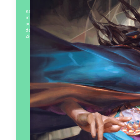
Kaiisteron, un prince démon immortel
incarné parmi les humains, se retrouve
au cœur d’un complot politique dont il
devra démêler les fils, aidé de son amie
Ziede, sorcière…
Éditeur :
L’Atalante
Paru le
26/09/2024