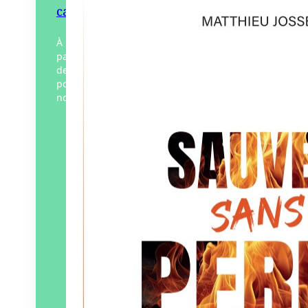
cachée des pompiers
À la suite d’une opération de secours
particulièrement éprouvante, le monde
de Matthieu Josse s’est écroulé sous le
poids de l’épuisement provoqué par les
nombreuses fois où il…
Éditeur :
Bateau vert et blanc
Éditions
Paru le
02/09/2024