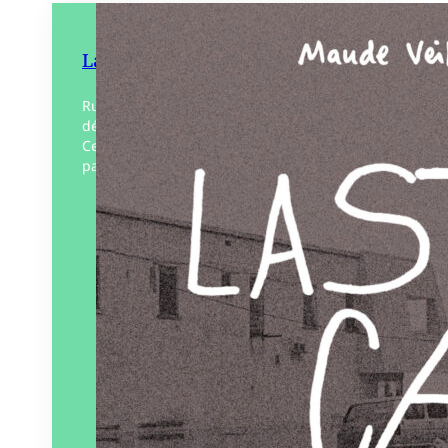
Last call les murènes
Rupture, ennui, solitude, colère, espoirs
déçus et rêve en attente. La vie, juste ça…
Celle d’une fille de la Beauce, quelque
part dans le Québec des rednecks, des…
Éditeur :
Bouclard
Paru le
05/01/2024