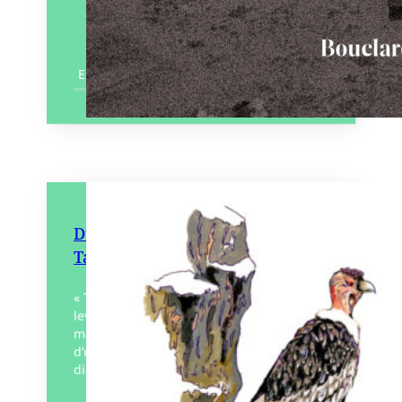
En savoir plus
Du Machu Pichu à Nazca –
Tableaux du Pérou
« Tout s’anime, s’accélère. Le rideau s’est
levé, la lumière dévoile et sculpte un pic
majestueux pareil au gardien hiératique
d’un lieu sacré. Pour toi, Machu pichu, les
dieux…