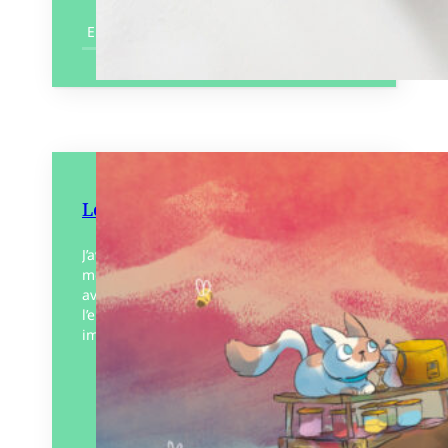
En savoir plus
Les Merveilles
J’avais vu toutes les merveilles du
monde… Rentrez dans l’univers d’un papa
aventurier, ouvert aux manifestations qui
l’entourent, de la plus incroyable à la plus
imperceptible jusqu’à ce…
Éditeur :
Plumes de Bourdon
Paru le
28/06/2023