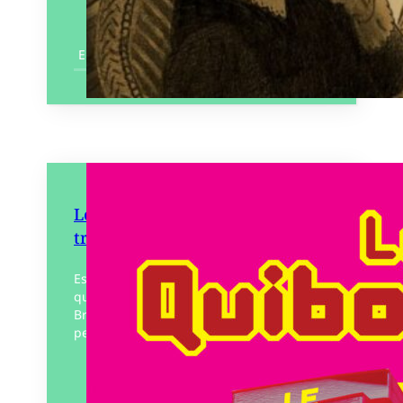
En savoir plus
Les Quiboukines, cherche et
trouve
Est-ce qu’un libraire lit moins de livres
qu’il n’en porte? Losmorg, le libraire de
Brocoliande est très rapide et organisé, il
peut faire les deux en un tour…
Éditeur :
Patayo