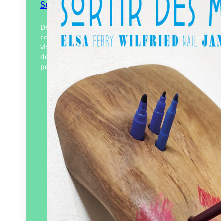
Sortir des monologues
Des frontières troubles et des langages
combinés, un livre écrit par 4 artistes
visuels. La plupart des textes de Sortir
des monologues font partie de
performances, de mises…
Éditeur :
Solarium
Paru le
01/09/2025