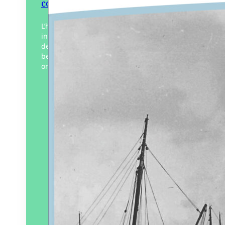
conserveries
L’histoire des conserveries fait partie
intégrante du patrimoine et de l’histoire
de l’île d’Yeu. Durant plus d’un siècle,
beaucoup d’Islais et surtout d’Islaises y
ont travaillé. Cette activité…
Éditeur :
Édition Islaise
Paru le
15/07/2025