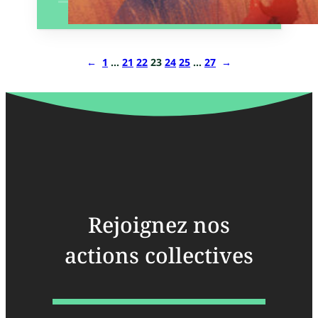
←
1
…
21
22
23
24
25
…
27
→
Rejoignez nos
actions collectives