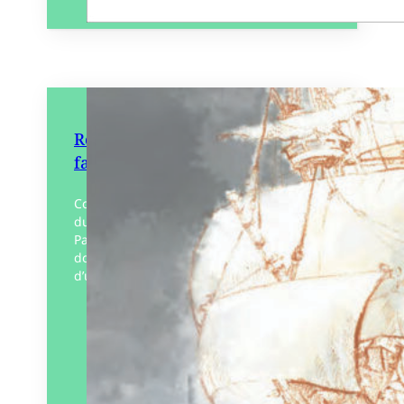
Retours des Indes – Portrait
fantôme d’un négrier
Comment raconter l’indicible ? En partant
du travail historique de Jean Métas, Jean-
Paul Barbe a imaginé, sous la forme d’un
docu-fiction, toutes les étapes du voyage
d’un bateau…
Éditeur :
La Fabrique du livre
Paru le
30/04/2025