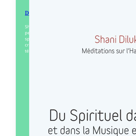
Du Spirituel dans l’Art
Shani Diluka propose une réflexion
personnelle accessible sur la dimension
spirituelle de l’Art, et de la musique À la
croisée de l’essai philosophique et du
témoignage artistique, le…
Éditeur :
Art 3 Plessis
Paru le
30/03/2026