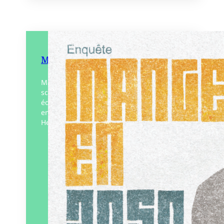
Manger en 2050
Manger en 2050, à la fois dystopie et
scénario d’exposition, est réédité aux
éditions Solarium. Cette enquête, portée
en 2015 par le post-journaliste Jean-Roger
Helmin, décrit la réduction…
Éditeur :
Solarium
Paru le
01/09/2025