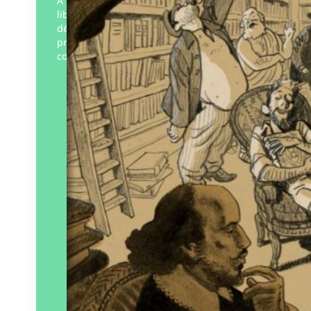
À l’occasion du 160e anniversaire de sa
librairie, Léon Durance a décidé de
délivrer quelques-uns de ses souvenirs
professionnels et de nous prodiguer ses
conseils. De la réalité…
Éditeur :
La Fabrique du livre
Paru le
10/06/2024