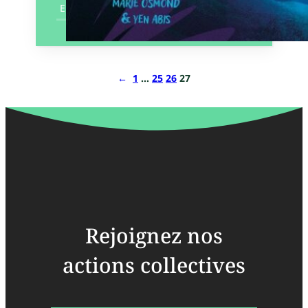
En savoir plus
←
1
…
25
26
27
Rejoignez nos
actions collectives