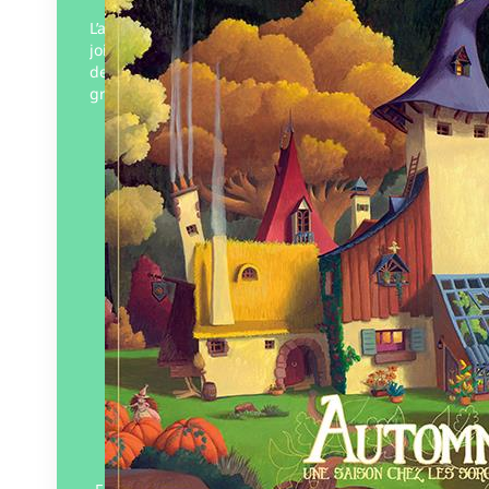
L’automne arrive, et avec lui toutes les
joies de cette si belle saison dans la forêt
des sorcières, à commencer par la plus
grande : la Course à…
Éditeur :
Lumignon
Paru le
24/06/2017