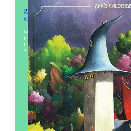
Printemps, une saison chez les
sorcières
La forêt est bien triste en ce début de
printemps. Pas le moindre bourgeon ne
pousse, la pluie tombe sans s’arrêter et
aucun oiseau ne chante dans les…
Éditeur :
Lumignon
Paru le
03/10/2021