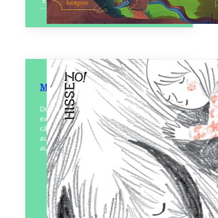
En savoir plus
Mon beau Mammouth
Depuis toujours, chaque matin sans
exception, pour Cléo et Mammouth, c’est
câlin obligatoire dès le réveil. Mais
aujourd’hui n’est pas un jour comme les
autres. Un texte fort…
Éditeur :
Voce Verso
Paru le
13/09/2024