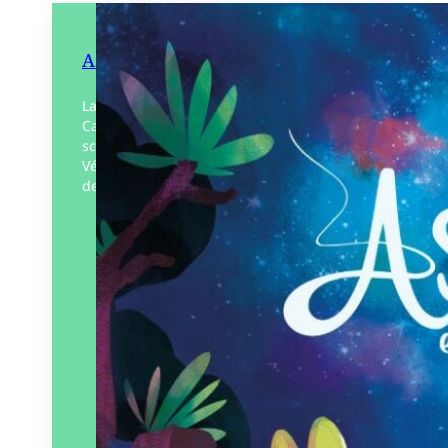
Astrid et la poussière d’étoiles
La lune se lève, les étoiles apparaissent.
Cassiopée, la Grande Ourse et Véga
scintillent de mille feux, pendant que
Vénus brille timidement. La constellation
de Persée se dessine,…
Éditeur :
Plumes de Bourdon
Paru le
30/09/2024