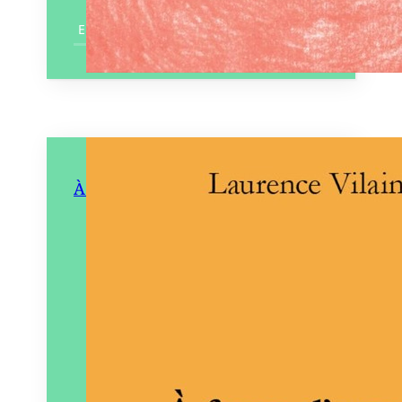
En savoir plus
À force d’amours
Éditeur :
Éditions
Pneumatiques
Paru le
15/11/2024