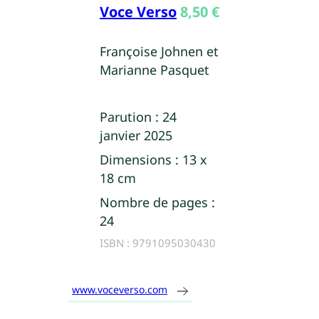
Voce Verso
8,50
€
Françoise Johnen et
Marianne Pasquet
Parution :
24
janvier 2025
Dimensions :
13 x
18 cm
Nombre de pages :
24
ISBN :
9791095030430
www.voceverso.com