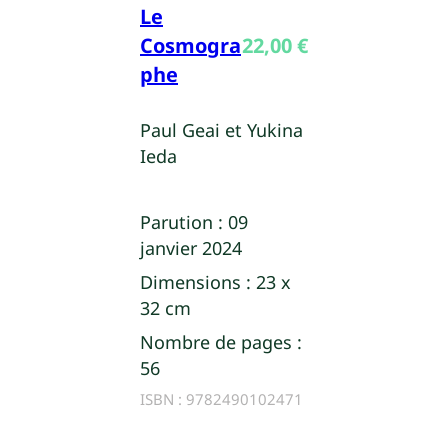
Le
Cosmogra
22,00
€
phe
Paul Geai et Yukina
Ieda
Parution :
09
janvier 2024
Dimensions :
23 x
32 cm
Nombre de pages :
56
ISBN :
9782490102471