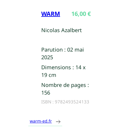
WARM
16,00
€
Nicolas Azalbert
Parution :
02 mai
2025
Dimensions :
14 x
19 cm
Nombre de pages :
156
ISBN :
9782493524133
warm-ed.fr