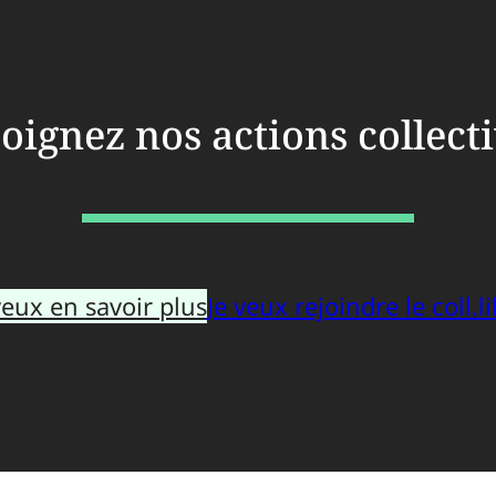
oignez nos actions collect
veux en savoir plus
Je veux rejoindre le coll.li