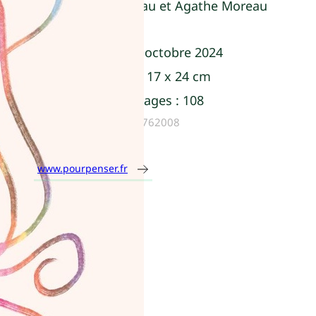
Marine Loiseau et Agathe Moreau
Parution :
08 octobre 2024
Dimensions :
17 x 24 cm
Nombre de pages :
108
ISBN :
9782371762008
www.pourpenser.fr