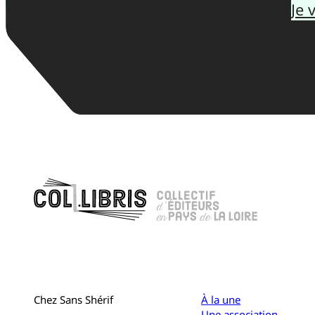
Je 
Chez Sans Shérif
À la une
Une association