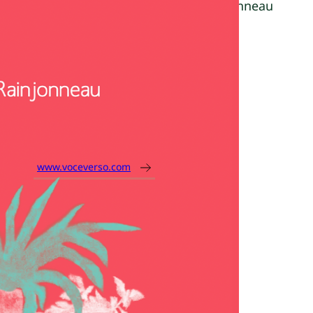
Coralie Crus et Marine Rainjonneau
Parution :
19 avril 2024
Dimensions :
13 x 18 cm
Nombre de pages :
32
ISBN :
9791095030416
www.voceverso.com