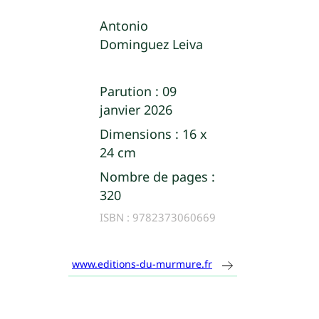
Antonio
Dominguez Leiva
Parution :
09
janvier 2026
Dimensions :
16 x
24 cm
Nombre de pages :
320
ISBN :
9782373060669
www.editions-du-murmure.fr