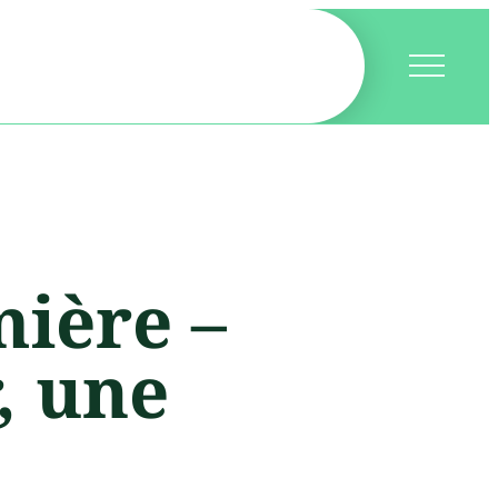
mière –
, une