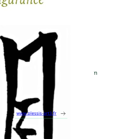
Art 3 Plessis
Damien Robin
Parution :
15 mars 2024
Dimensions :
12 x 17,5 cm
Nombre de pages :
150
ISBN :
9782909417554
www.plessis-art3.fr