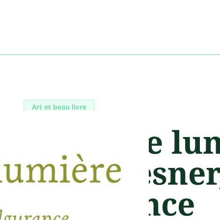
Art et beau livre
Traits de lu
Lisa Bresner
fulgurance