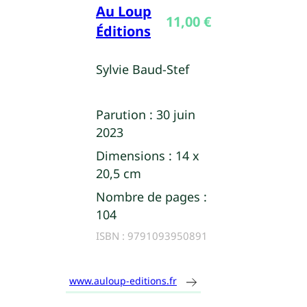
Au Loup
11,00
€
Éditions
Sylvie Baud-Stef
Parution :
30 juin
2023
Dimensions :
14 x
20,5 cm
Nombre de pages :
104
ISBN :
9791093950891
www.auloup-editions.fr